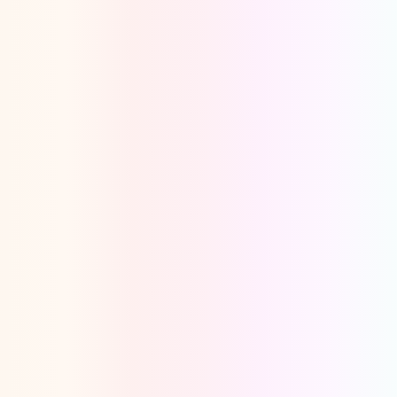
Oeps, browser niet ondersteund
Voor je onze programma's gaat ontdekken,
best je browser updaten of hieronder één
van de ondersteunde browsers
downloaden.
Google Chrome
Download
Firefox
Download
Safari
Download
Microsoft Edge
Download
Opera
Download