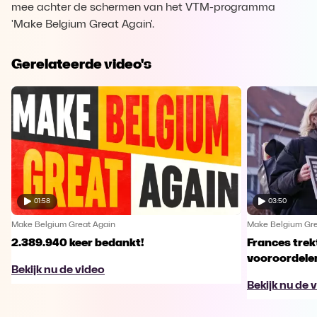
mee achter de schermen van het VTM-programma
'Make Belgium Great Again'.
Gerelateerde video's
01:58
03:50
Make Belgium Great Again
Make Belgium Gre
2.389.940 keer bedankt!
Frances trek
vooroordele
Bekijk nu de video
Bekijk nu de 