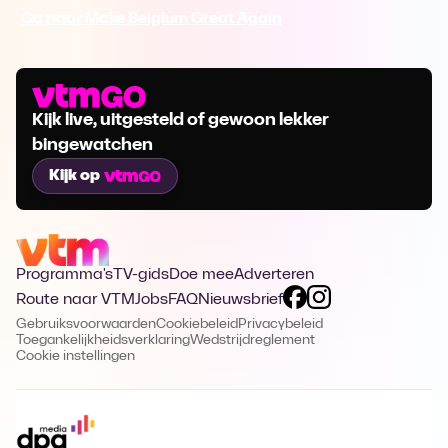
Ga naar Make Belgium Great Again
Kijk live, uitgesteld of gewoon lekker
bingewatchen
Kijk op
Programma's
TV-gids
Doe mee
Adverteren
Route naar VTM
Jobs
FAQ
Nieuwsbrief
Gebruiksvoorwaarden
Cookiebeleid
Privacybeleid
Toegankelijkheidsverklaring
Wedstrijdreglement
Cookie instellingen