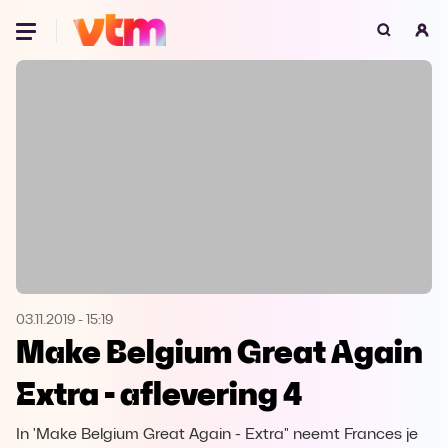
Oeps, browser niet ondersteund
Voor je onze programma's gaat ontdekken,
best je browser updaten of hieronder één
van de ondersteunde browsers
downloaden.
Google Chrome
Download
Firefox
Download
Safari
Download
03.11.2019
-
15:19
Make Belgium Great Again
Microsoft Edge
Download
Extra - aflevering 4
Opera
Download
In 'Make Belgium Great Again - Extra" neemt Frances je