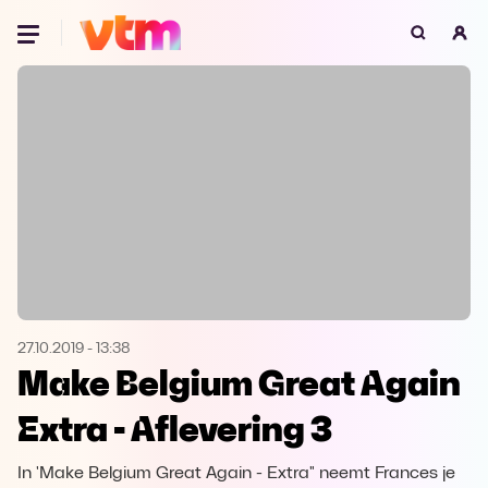
Oeps, browser niet ondersteund
Voor je onze programma's gaat ontdekken,
best je browser updaten of hieronder één
van de ondersteunde browsers
downloaden.
Google Chrome
Download
Firefox
Download
Safari
Download
27.10.2019
-
13:38
Make Belgium Great Again
Microsoft Edge
Download
Extra - Aflevering 3
Opera
Download
In 'Make Belgium Great Again - Extra" neemt Frances je