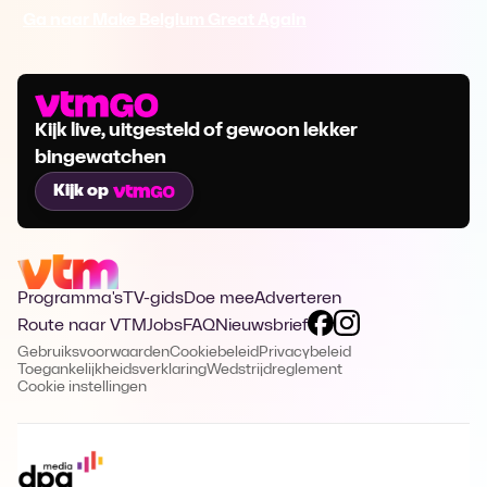
Ga naar Make Belgium Great Again
Kijk live, uitgesteld of gewoon lekker
bingewatchen
Kijk op
Programma's
TV-gids
Doe mee
Adverteren
Route naar VTM
Jobs
FAQ
Nieuwsbrief
Gebruiksvoorwaarden
Cookiebeleid
Privacybeleid
Toegankelijkheidsverklaring
Wedstrijdreglement
Cookie instellingen