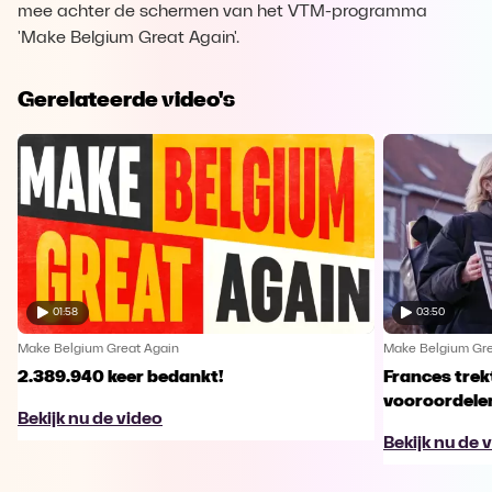
mee achter de schermen van het VTM-programma
'Make Belgium Great Again'.
Gerelateerde video's
01:58
03:50
Make Belgium Great Again
Make Belgium Gre
2.389.940 keer bedankt!
Frances trek
vooroordele
Bekijk nu de video
Bekijk nu de 