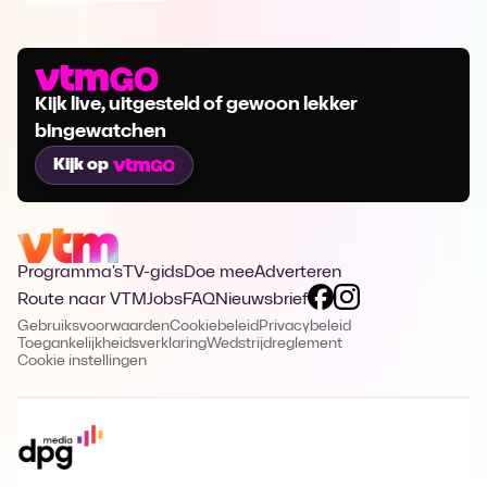
Kijk live, uitgesteld of gewoon lekker
bingewatchen
Kijk op
Programma's
TV-gids
Doe mee
Adverteren
Route naar VTM
Jobs
FAQ
Nieuwsbrief
Gebruiksvoorwaarden
Cookiebeleid
Privacybeleid
Toegankelijkheidsverklaring
Wedstrijdreglement
Cookie instellingen