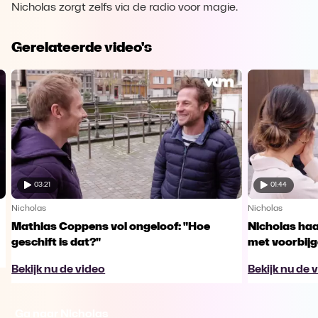
Nicholas zorgt zelfs via de radio voor magie.
Gerelateerde video's
03:21
01:44
Nicholas
Nicholas
Mathias Coppens vol ongeloof: "Hoe
Nicholas haa
geschift is dat?"
met voorbij
Bekijk nu de video
Bekijk nu de 
Ga naar Nicholas