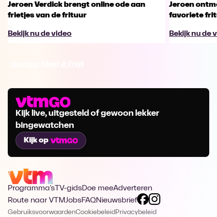
Jeroen Verdick brengt online ode aan
Jeroen ontmo
frietjes van de frituur
favoriete fri
Bekijk nu de video
Bekijk nu de 
Ga naar Meet & Friet
Kijk live, uitgesteld of gewoon lekker
bingewatchen
Kijk op
Programma's
TV-gids
Doe mee
Adverteren
Route naar VTM
Jobs
FAQ
Nieuwsbrief
Gebruiksvoorwaarden
Cookiebeleid
Privacybeleid