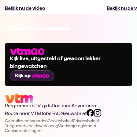
Bekijk nu de video
Bekijk nu de 
Ga naar Pop-Up Rechtbank
Kijk live, uitgesteld of gewoon lekker
bingewatchen
Kijk op
Programma's
TV-gids
Doe mee
Adverteren
Route naar VTM
Jobs
FAQ
Nieuwsbrief
Gebruiksvoorwaarden
Cookiebeleid
Privacybeleid
Toegankelijkheidsverklaring
Wedstrijdreglement
Cookie instellingen