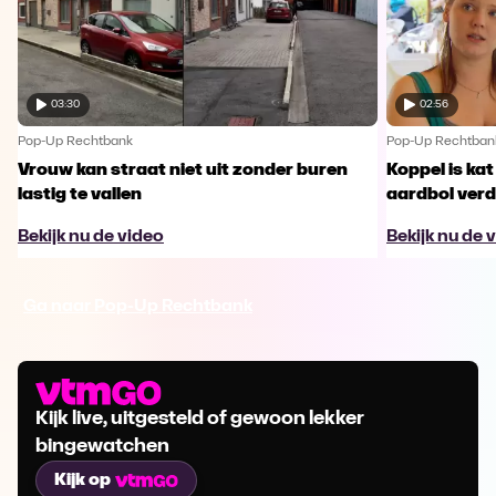
03:30
02:56
Pop-Up Rechtbank
Pop-Up Rechtban
Vrouw kan straat niet uit zonder buren
Koppel is ka
lastig te vallen
aardbol ver
Bekijk nu de video
Bekijk nu de 
Ga naar Pop-Up Rechtbank
Kijk live, uitgesteld of gewoon lekker
bingewatchen
Kijk op