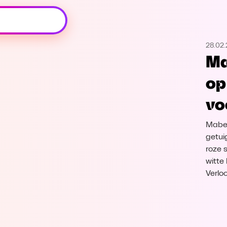
Oeps, browser niet ondersteund
28.02
Voor je onze programma's gaat ontdekken,
Ma
best je browser updaten of hieronder één
van de ondersteunde browsers
op
downloaden.
vo
Google Chrome
Download
Mabel
Firefox
Download
getui
roze 
witte 
Safari
Download
Verlo
Microsoft Edge
Download
Opera
Download