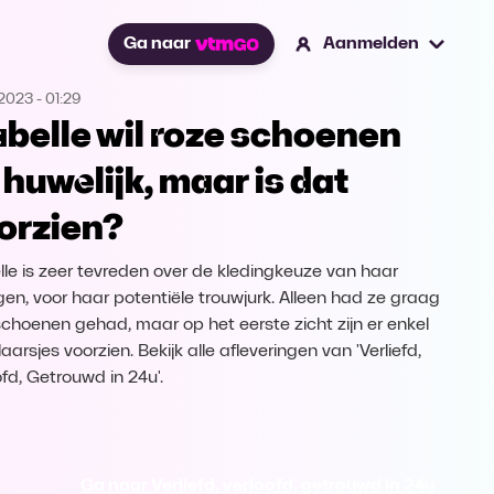
Ga naar
Aanmelden
.2023
-
01:29
belle wil roze schoenen
 huwelijk, maar is dat
orzien?
le is zeer tevreden over de kledingkeuze van haar
gen, voor haar potentiële trouwjurk. Alleen had ze graag
schoenen gehad, maar op het eerste zicht zijn er enkel
laarsjes voorzien. Bekijk alle afleveringen van 'Verliefd,
ofd, Getrouwd in 24u'.
Ga naar Verliefd, verloofd, getrouwd in 24u