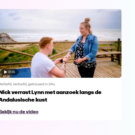
01:35
Verliefd, verloofd, getrouwd in 24u
Verli
Nick verrast Lynn met aanzoek langs de
Rut
Andalusische kust
Spa
Bekijk nu de video
Bek