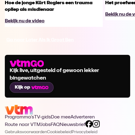
Hoe de jonge Kürt Rogiers een trauma
Het proefwer
opliep als misdienaar
Bekijk nu de 
Bekijk nu de video
Ga naar Later Als Ik Groot Ben
Kijk live, uitgesteld of gewoon lekker
bingewatchen
Kijk op
Programma's
TV-gids
Doe mee
Adverteren
Route naar VTM
Jobs
FAQ
Nieuwsbrief
Gebruiksvoorwaarden
Cookiebeleid
Privacybeleid