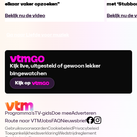
elkaar vaker opzoeken"
met ‘Stubbo
Bekijk nu de video
Bekijk nu de 
Ga naar Liefde voor muziek
Kijk live, uitgesteld of gewoon lekker
bingewatchen
Kijk op
Programma's
TV-gids
Doe mee
Adverteren
Route naar VTM
Jobs
FAQ
Nieuwsbrief
Gebruiksvoorwaarden
Cookiebeleid
Privacybeleid
Toegankelijkheidsverklaring
Wedstrijdreglement