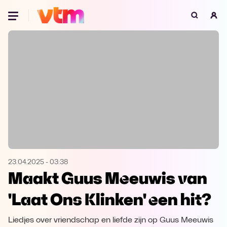
Oeps, browser niet ondersteund
Voor je onze programma's gaat ontdekken,
best je browser updaten of hieronder één
van de ondersteunde browsers
downloaden.
Google Chrome
Download
Firefox
Download
Safari
Download
23.04.2025
-
03:38
Maakt Guus Meeuwis van
Microsoft Edge
Download
'Laat Ons Klinken' een hit?
Opera
Download
Liedjes over vriendschap en liefde zijn op Guus Meeuwis