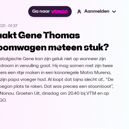
Ga naar
Aanmelden
021
-
01:37
akt Gene Thomas
oomwagen meteen stuk?
stalgische Gene kan zijn geluk niet op wanneer zijn
 droom in vervulling gaat. Hij mag samen met zijn twee
ers een ritje maken in een kanariegele Matra Murena,
 zijn papa vroeger had. Al loopt dat bijna slecht af… “De
begon plots te roken. Dat was precies een stoomboot”,
 Nanou. Groeten Uit, dinsdag om 20.40 bij VTM en op
GO.
Ga naar Groeten Uit