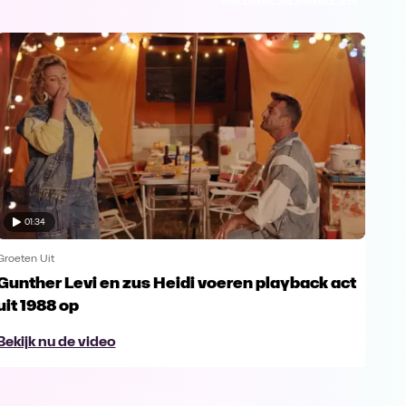
01:34
Groeten Uit
Groet
Gunther Levi en zus Heidi voeren playback act
Wen
uit 1988 op
bli
Bekijk nu de video
Bek