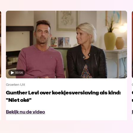
00:56
Groeten Uit
Gunther Levi over koekjesverslaving als kind:
"Niet oké"
Bekijk nu de video