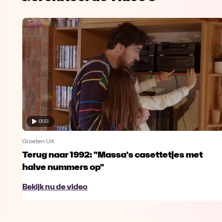
01:51
Groeten Uit
Terug naar 1992: "Massa's casettetjes met
halve nummers op"
Bekijk nu de video