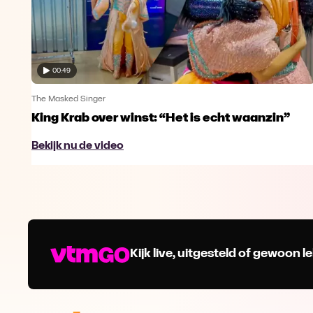
00:49
The Masked Singer
King Krab over winst: “Het is echt waanzin”
Bekijk nu de video
Kijk live, uitgesteld of gewoon