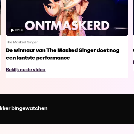
02:56
The Masked Singer
De winnaar van The Masked Singer doet nog
een laatste performance
Bekijk nu de video
 lekker bingewatchen