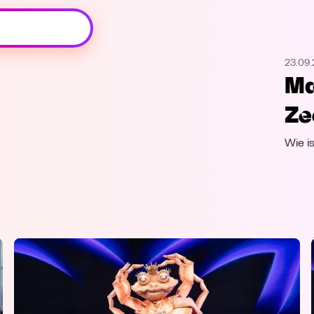
Oeps, browser niet ondersteund
23.09
Voor je onze programma's gaat ontdekken,
Ma
best je browser updaten of hieronder één
van de ondersteunde browsers
Ze
downloaden.
Wie i
Google Chrome
Download
Firefox
Download
Safari
Download
Microsoft Edge
Download
Opera
Download