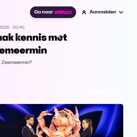
Ga naar
Aanmelden
.2020
-
00:40
ak kennis met
emeermin
s Zeemeermin?
Ga naar The Masked Singer