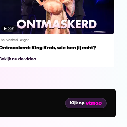
00:51
The Masked Singer
The 
Ontmaskerd: King Krab, wie ben jij echt?
Een
naa
Bekijk nu de video
Bek
Kijk op