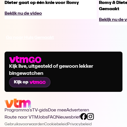
Dieter gaat op één knie voor Romy
Romy & Diete
Gemaakt
Bekijk nu de video
Bekijk nu de 
Ga naar Huis Gemaakt
Kijk live, uitgesteld of gewoon lekker
bingewatchen
Kijk op
Programma's
TV-gids
Doe mee
Adverteren
Route naar VTM
Jobs
FAQ
Nieuwsbrief
Gebruiksvoorwaarden
Cookiebeleid
Privacybeleid