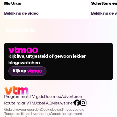
Mo Urus
Schetters en
Bekijk nu de video
Bekijk nu de 
Ga naar Allerlei
Kijk live, uitgesteld of gewoon lekker
bingewatchen
Kijk op
Programma's
TV-gids
Doe mee
Adverteren
Route naar VTM
Jobs
FAQ
Nieuwsbrief
Gebruiksvoorwaarden
Cookiebeleid
Privacybeleid
Toegankelijkheidsverklaring
Wedstrijdreglement