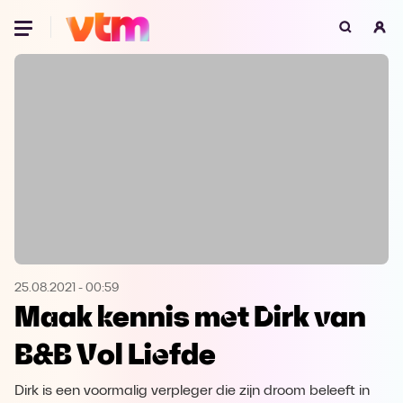
Oeps, browser niet ondersteund
Voor je onze programma's gaat ontdekken,
best je browser updaten of hieronder één
van de ondersteunde browsers
downloaden.
Google Chrome
Download
Firefox
Download
Safari
Download
25.08.2021
-
00:59
Maak kennis met Dirk van
Microsoft Edge
Download
B&B Vol Liefde
Opera
Download
Dirk is een voormalig verpleger die zijn droom beleeft in