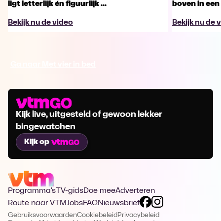
ligt letterlijk én figuurlijk ...
boven in een 
Bekijk nu de video
Bekijk nu de 
Ga naar Met vier in bed
Kijk live, uitgesteld of gewoon lekker
bingewatchen
Kijk op
Programma's
TV-gids
Doe mee
Adverteren
Route naar VTM
Jobs
FAQ
Nieuwsbrief
Gebruiksvoorwaarden
Cookiebeleid
Privacybeleid