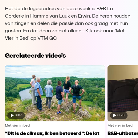
Het derde logeeradres van deze week is B&B La
Corderie in Hamme van Luuk en Erwin. De heren houden
van zingen en delen die passie dan ook graag met hun
gasten. En dat doen ze niet alleen... Kijk ook naar 'Met
Vier in Bed' op VTM GO.
Gerelateerde video's
01:07
01:28
Met vier in bed
Met vier in bed
“Dit is de climax, ik ben betoverd”: De lat
B&B-uitbater 