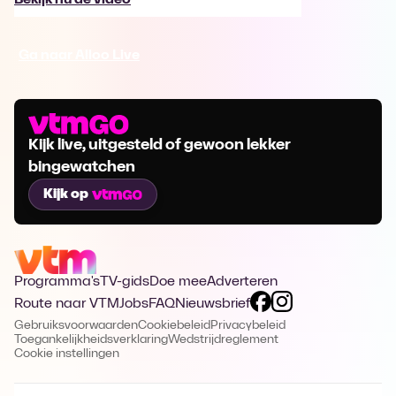
Ga naar Alloo Live
Kijk live, uitgesteld of gewoon lekker
bingewatchen
Kijk op
Programma's
TV-gids
Doe mee
Adverteren
Route naar VTM
Jobs
FAQ
Nieuwsbrief
Gebruiksvoorwaarden
Cookiebeleid
Privacybeleid
Toegankelijkheidsverklaring
Wedstrijdreglement
Cookie instellingen