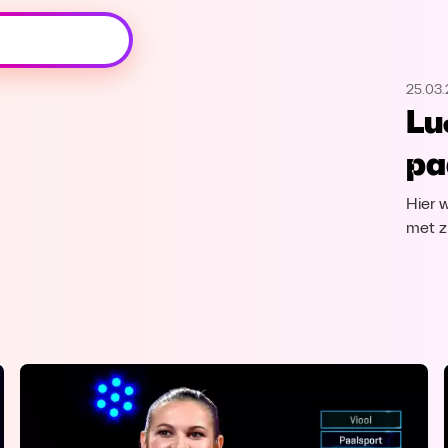
Oeps, browser niet ondersteund
25.03.
Voor je onze programma's gaat ontdekken,
Lu
best je browser updaten of hieronder één
van de ondersteunde browsers
pa
downloaden.
Hier 
Google Chrome
Download
met z
Firefox
Download
Safari
Download
Microsoft Edge
Download
Opera
Download