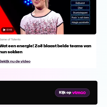
01:49
Game of Talents
Game
Wat een energie! Zoë blaast beide teams van
Wie
hun sokken
Bek
Bekijk nu de video
Kijk op