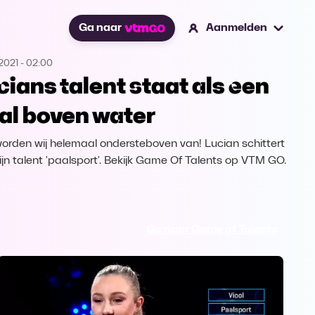
Ga naar
Aanmelden
2021
-
02:00
cians talent staat als een
al boven water
worden wij helemaal ondersteboven van! Lucian schittert
ijn talent 'paalsport'. Bekijk Game Of Talents op VTM GO.
Ga naar Game of Talents