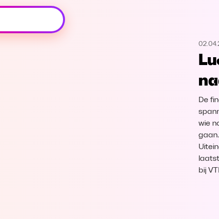
Oeps, browser niet ondersteund
02.04
Voor je onze programma's gaat ontdekken,
Lu
best je browser updaten of hieronder één
van de ondersteunde browsers
na
downloaden.
De fi
Google Chrome
Download
spann
wie n
Firefox
Download
gaan.
Uitei
Safari
Download
laats
bij V
Microsoft Edge
Download
Opera
Download