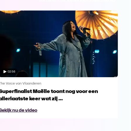
02:56
The Voice van Vlaanderen
The 
Superfinalist Maëlle toont nog voor een
Het
allerlaatste keer wat zij ...
Vl
Bekijk nu de video
Bek