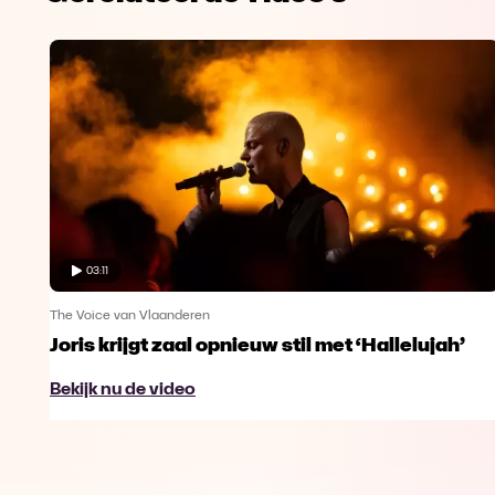
03:11
The Voice van Vlaanderen
Joris krijgt zaal opnieuw stil met ‘Hallelujah’
Bekijk nu de video