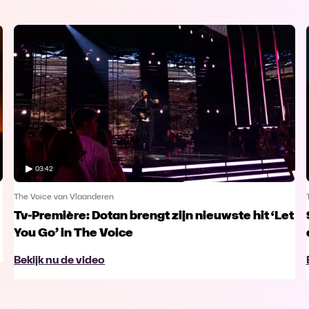
03:42
The Voice van Vlaanderen
Tv-Première: Dotan brengt zijn nieuwste hit ‘Let
You Go’ in The Voice
Bekijk nu de video