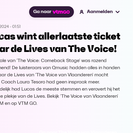
Ga naar
Aanmelden
.2024
-
01:51
cas wint allerlaatste ticket
ar de Lives van The Voice!
nale van 'The Voice: Comeback Stage' was razend
end! De luisteraars van Qmusic hadden alles in handen
aar de Lives van 'The Voice van Vlaanderen' mocht
 Coach Laura Tesoro had geen inspraak meer.
ndelijk had Lucas de meeste stemmen en verovert hij het
te plekje van de Lives. Bekijk 'The Voice van Vlaanderen'
TM en op VTM GO.
Ga naar The Voice van Vlaanderen