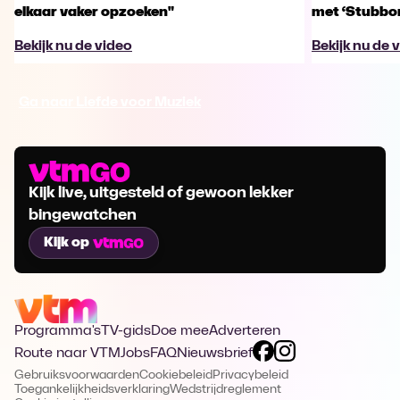
elkaar vaker opzoeken"
met ‘Stubbo
Bekijk nu de video
Bekijk nu de 
Ga naar Liefde voor Muziek
Kijk live, uitgesteld of gewoon lekker
bingewatchen
Kijk op
Programma's
TV-gids
Doe mee
Adverteren
Route naar VTM
Jobs
FAQ
Nieuwsbrief
Gebruiksvoorwaarden
Cookiebeleid
Privacybeleid
Toegankelijkheidsverklaring
Wedstrijdreglement