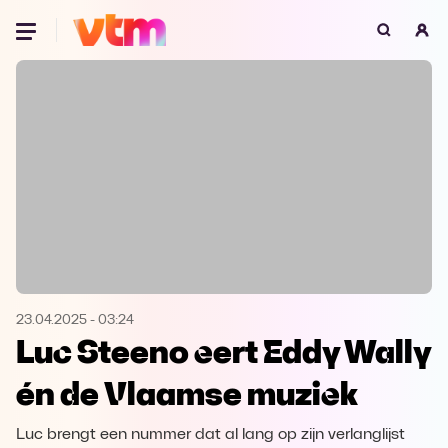
Oeps, browser niet ondersteund
Voor je onze programma's gaat ontdekken,
best je browser updaten of hieronder één
van de ondersteunde browsers
downloaden.
Google Chrome
Download
Firefox
Download
Safari
Download
23.04.2025
-
03:24
Luc Steeno eert Eddy Wally
Microsoft Edge
Download
én de Vlaamse muziek
Opera
Download
Luc brengt een nummer dat al lang op zijn verlanglijst