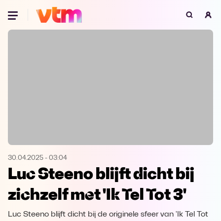
Oeps, browser niet ondersteund
Voor je onze programma's gaat ontdekken,
best je browser updaten of hieronder één
van de ondersteunde browsers
downloaden.
Google Chrome
Download
Firefox
Download
Safari
Download
30.04.2025
-
03:04
Luc Steeno blijft dicht bij
Microsoft Edge
Download
zichzelf met 'Ik Tel Tot 3'
Opera
Download
Luc Steeno blijft dicht bij de originele sfeer van 'Ik Tel Tot