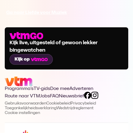
Ga naar Liefde voor Muziek
Kijk live, uitgesteld of gewoon lekker
bingewatchen
Kijk op
Programma's
TV-gids
Doe mee
Adverteren
Route naar VTM
Jobs
FAQ
Nieuwsbrief
Gebruiksvoorwaarden
Cookiebeleid
Privacybeleid
Toegankelijkheidsverklaring
Wedstrijdreglement
Cookie instellingen