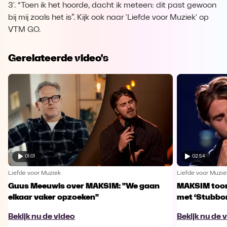
3'. “Toen ik het hoorde, dacht ik meteen: dit past gewoon
bij mij zoals het is”. Kijk ook naar 'Liefde voor Muziek' op
VTM GO.
Gerelateerde video's
01:01
02:54
Liefde voor Muziek
Liefde voor Muzie
Guus Meeuwis over MAKSIM: "We gaan
MAKSIM toont
elkaar vaker opzoeken"
met ‘Stubbo
Bekijk nu de video
Bekijk nu de 