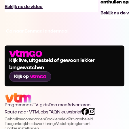
onthullen opm
Bekijk nu de video
Bekijk nu de 
Ga naar Eenmaal andermaal
Kijk live, uitgesteld of gewoon lekker
bingewatchen
Kijk op
Programma's
TV-gids
Doe mee
Adverteren
Route naar VTM
Jobs
FAQ
Nieuwsbrief
Gebruiksvoorwaarden
Cookiebeleid
Privacybeleid
Toegankelijkheidsverklaring
Wedstrijdreglement
Cookie instellingen