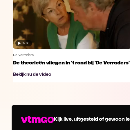
02:06
De Verraders
De theorieën vliegen in 't rond bij 'De Verraders'
Bekijk nu de video
Kijk live, uitgesteld of gewoon