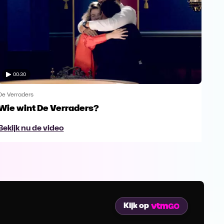
00:30
De Verraders
De V
Wie wint De Verraders?
Yan
Bekijk nu de video
Bek
Kijk op