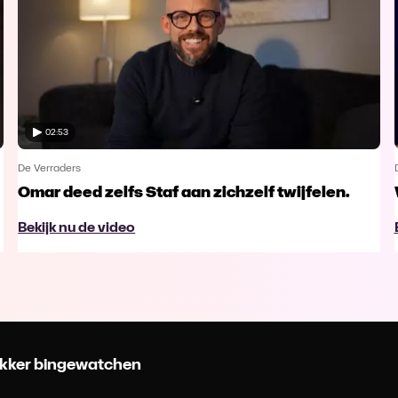
02:53
De Verraders
Omar deed zelfs Staf aan zichzelf twijfelen.
Bekijk nu de video
 lekker bingewatchen