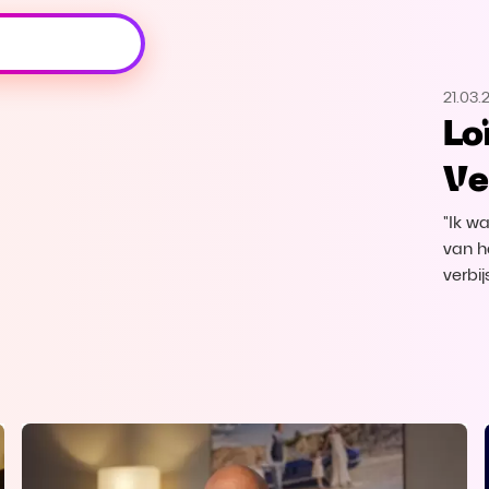
Oeps, browser niet ondersteund
21.03.
Voor je onze programma's gaat ontdekken,
Lo
best je browser updaten of hieronder één
van de ondersteunde browsers
Ve
downloaden.
"Ik w
Google Chrome
Download
van h
verbi
Firefox
Download
Safari
Download
Microsoft Edge
Download
Opera
Download