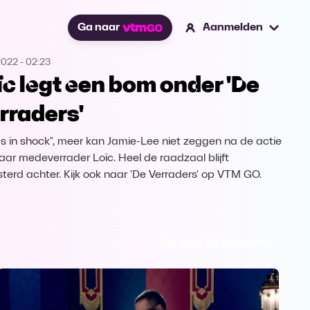
Ga naar
Aanmelden
2022
-
02:23
ïc legt een bom onder 'De
rraders'
as in shock", meer kan Jamie-Lee niet zeggen na de actie
aar medeverrader Loïc. Heel de raadzaal blijft
jsterd achter. Kijk ook naar 'De Verraders' op VTM GO.
Ga naar De Verraders