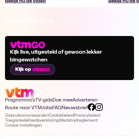
Bekijk nu de video
Bekijk nu de 
Ga naar Meet & Friet
Kijk live, uitgesteld of gewoon lekker
bingewatchen
Kijk op
Programma's
TV-gids
Doe mee
Adverteren
Route naar VTM
Jobs
FAQ
Nieuwsbrief
Gebruiksvoorwaarden
Cookiebeleid
Privacybeleid
Toegankelijkheidsverklaring
Wedstrijdreglement
Cookie instellingen