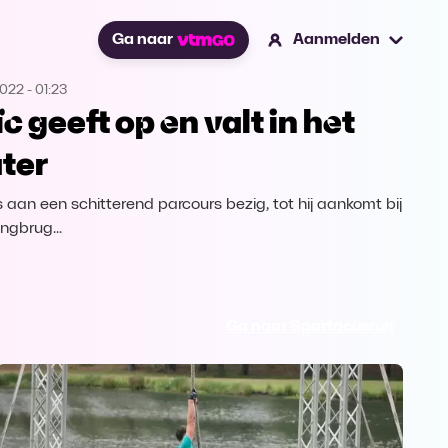
Ga naar
Aanmelden
2022
-
01:23
ïc geeft op en valt in het
ter
is aan een schitterend parcours bezig, tot hij aankomt bij
ngbrug...
Ga naar Spartacusrun