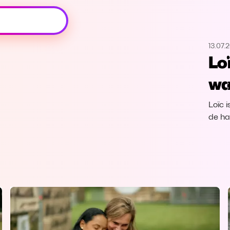
Oeps, browser niet ondersteund
13.07.
Voor je onze programma's gaat ontdekken,
Lo
best je browser updaten of hieronder één
van de ondersteunde browsers
wa
downloaden.
Loïc 
Google Chrome
Download
de ha
Firefox
Download
Safari
Download
Microsoft Edge
Download
Opera
Download