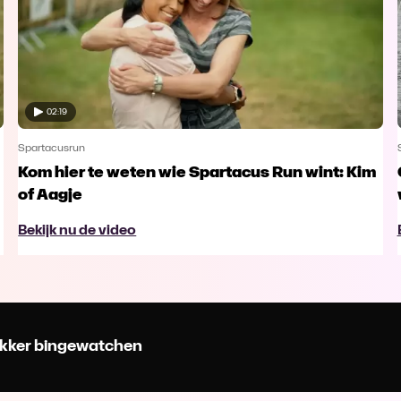
02:19
Spartacusrun
Kom hier te weten wie Spartacus Run wint: Kim
of Aagje
Bekijk nu de video
 lekker bingewatchen