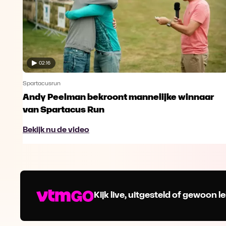
02:16
Spartacusrun
Andy Peelman bekroont mannelijke winnaar
van Spartacus Run
Bekijk nu de video
Kijk live, uitgesteld of gewoon