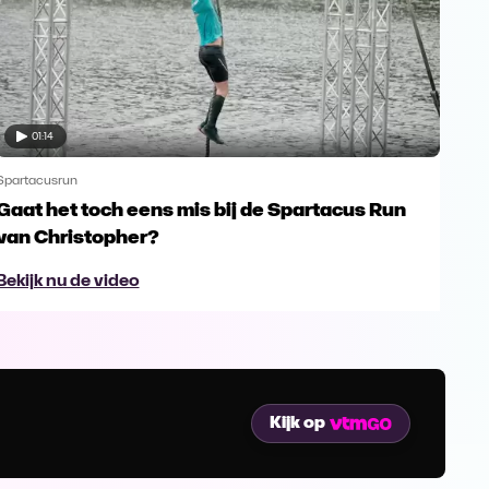
01:14
Spartacusrun
Spar
Gaat het toch eens mis bij de Spartacus Run
Joh
van Christopher?
Bek
Bekijk nu de video
Kijk op