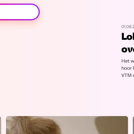
Oeps, browser niet ondersteund
01.08.
Voor je onze programma's gaat ontdekken,
Lo
best je browser updaten of hieronder één
van de ondersteunde browsers
ov
downloaden.
Het w
Google Chrome
Download
haar h
VTM 
Firefox
Download
Safari
Download
Microsoft Edge
Download
Opera
Download