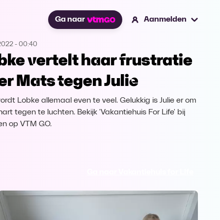
Ga naar
Aanmelden
2022
-
00:40
bke vertelt haar frustratie
er Mats tegen Julie
ordt Lobke allemaal even te veel. Gelukkig is Julie er om
art tegen te luchten. Bekijk 'Vakantiehuis For Life' bij
en op VTM GO.
Ga naar Vakantiehuis for Life