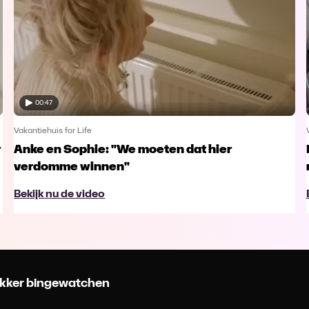
00:47
Vakantiehuis for Life
r
Anke en Sophie: "We moeten dat hier
verdomme winnen"
Bekijk nu de video
 lekker bingewatchen