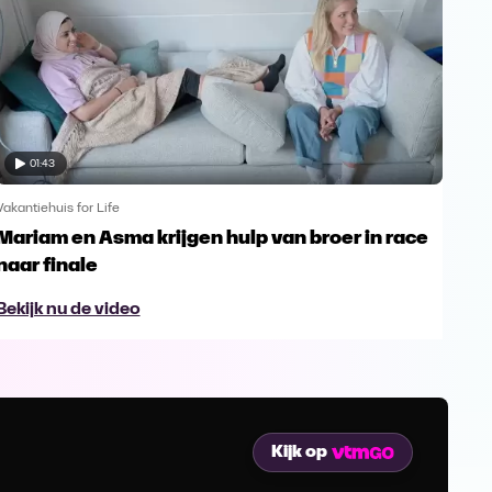
01:43
Vakantiehuis for Life
Vakan
Mariam en Asma krijgen hulp van broer in race
Dra
naar finale
bo
Bekijk nu de video
Bek
Kijk op