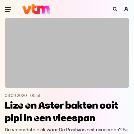
Oeps, browser niet ondersteund
Voor je onze programma's gaat ontdekken,
best je browser updaten of hieronder één
van de ondersteunde browsers
downloaden.
Google Chrome
Download
Firefox
Download
Safari
Download
08.09.2020
-
00:51
Lize en Aster bakten ooit
Microsoft Edge
Download
pipi in een vleespan
Opera
Download
De vreemdste plek waar De Positivo's ooit urineerden? Bij