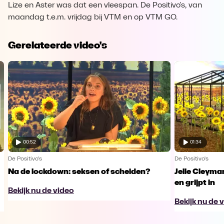
Lize en Aster was dat een vleespan. De Positivo's, van
maandag t.e.m. vrijdag bij VTM en op VTM GO.
Gerelateerde video's
00:52
01:34
De Positivo's
De Positivo's
Na de lockdown: seksen of scheiden?
Jelle Cleyma
en grijpt in
Bekijk nu de video
Bekijk nu de 