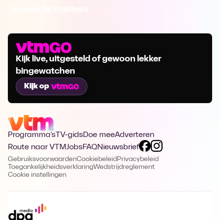
Ga naar De Positivo's
Kijk live, uitgesteld of gewoon lekker
bingewatchen
Kijk op
Programma's
TV-gids
Doe mee
Adverteren
Route naar VTM
Jobs
FAQ
Nieuwsbrief
Gebruiksvoorwaarden
Cookiebeleid
Privacybeleid
Toegankelijkheidsverklaring
Wedstrijdreglement
Cookie instellingen