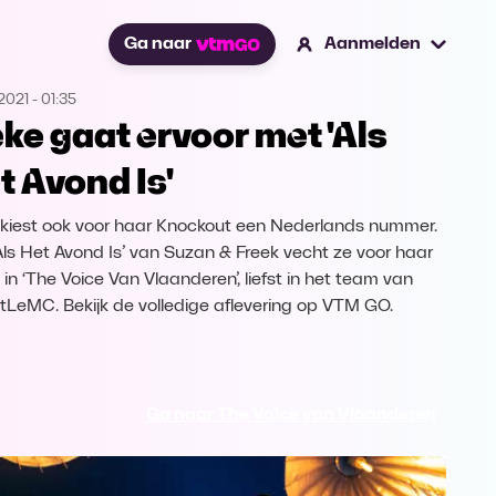
Ga naar
Aanmelden
2021
-
01:35
eke gaat ervoor met 'Als
t Avond Is'
 kiest ook voor haar Knockout een Nederlands nummer.
Als Het Avond Is’ van Suzan & Freek vecht ze voor haar
 in ‘The Voice Van Vlaanderen’, liefst in het team van
stLeMC. Bekijk de volledige aflevering op VTM GO.
Ga naar The Voice van Vlaanderen