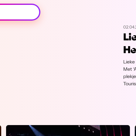
Oeps, browser niet ondersteund
02.04.
Voor je onze programma's gaat ontdekken,
Li
best je browser updaten of hieronder één
van de ondersteunde browsers
He
downloaden.
Lieke
Google Chrome
Download
Met ‘
plekje
Firefox
Download
Touri
Safari
Download
Microsoft Edge
Download
Opera
Download