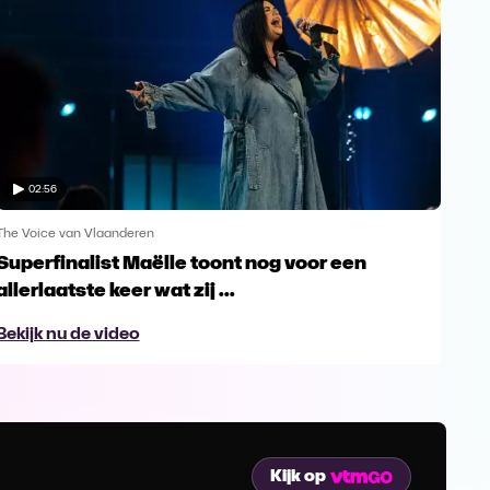
02:56
The Voice van Vlaanderen
The 
Superfinalist Maëlle toont nog voor een
Het
allerlaatste keer wat zij ...
Vl
Bekijk nu de video
Bek
Kijk op