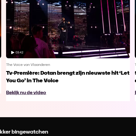
03:42
The Voice van Vlaanderen
Tv-Première: Dotan brengt zijn nieuwste hit ‘Let
You Go’ in The Voice
Bekijk nu de video
 lekker bingewatchen