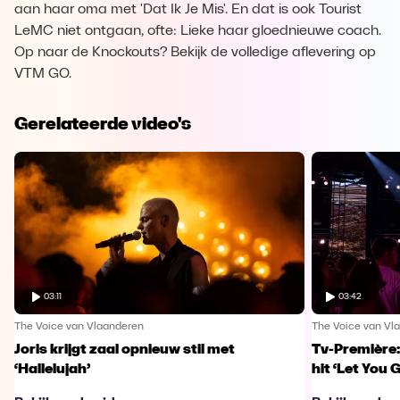
aan haar oma met 'Dat Ik Je Mis'. En dat is ook Tourist
LeMC niet ontgaan, ofte: Lieke haar gloednieuwe coach.
Op naar de Knockouts? Bekijk de volledige aflevering op
VTM GO.
Gerelateerde video's
03:11
03:42
The Voice van Vlaanderen
The Voice van Vl
Joris krijgt zaal opnieuw stil met
Tv-Première:
‘Hallelujah’
hit ‘Let You 