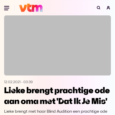
Oeps, browser niet ondersteund
Voor je onze programma's gaat ontdekken,
best je browser updaten of hieronder één
van de ondersteunde browsers
downloaden.
Google Chrome
Download
Firefox
Download
Safari
Download
12.02.2021
-
03:39
Lieke brengt prachtige ode
Microsoft Edge
Download
aan oma met 'Dat Ik Je Mis'
Opera
Download
Lieke brengt met haar Blind Audition een prachtige ode