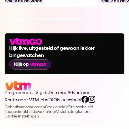
Bekijk nu de video
Bekijk nu de 
Ga naar The Voice van Vlaanderen
Kijk live, uitgesteld of gewoon lekker
bingewatchen
Kijk op
Programma's
TV-gids
Doe mee
Adverteren
Route naar VTM
Jobs
FAQ
Nieuwsbrief
Gebruiksvoorwaarden
Cookiebeleid
Privacybeleid
Toegankelijkheidsverklaring
Wedstrijdreglement
Cookie instellingen