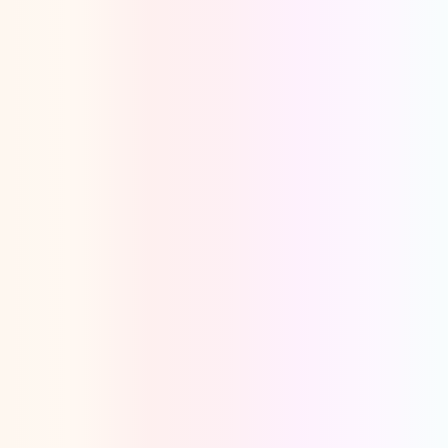
Oeps, browser niet ondersteund
Voor je onze programma's gaat ontdekken,
best je browser updaten of hieronder één
van de ondersteunde browsers
downloaden.
Google Chrome
Download
Firefox
Download
Safari
Download
Microsoft Edge
Download
Opera
Download