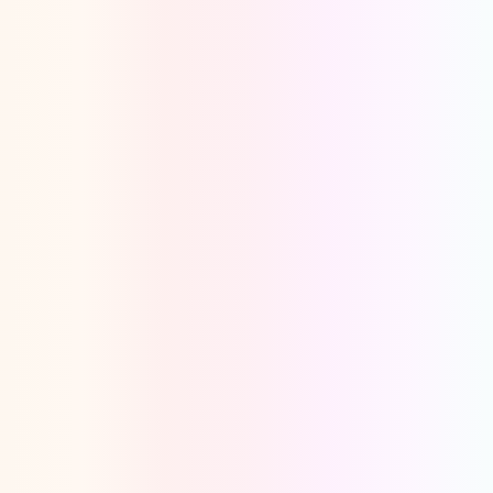
Oeps, browser niet ondersteund
Voor je onze programma's gaat ontdekken,
best je browser updaten of hieronder één
van de ondersteunde browsers
downloaden.
Google Chrome
Download
Firefox
Download
Safari
Download
Microsoft Edge
Download
Opera
Download