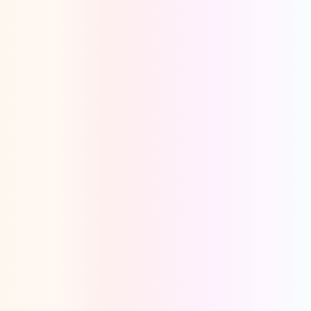
Oeps, browser niet ondersteund
Voor je onze programma's gaat ontdekken,
best je browser updaten of hieronder één
van de ondersteunde browsers
downloaden.
Google Chrome
Download
Firefox
Download
Safari
Download
Microsoft Edge
Download
Opera
Download