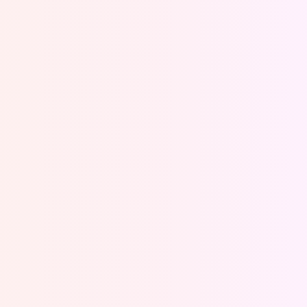
Oeps, browser niet ondersteund
Voor je onze programma's gaat ontdekken,
best je browser updaten of hieronder één
van de ondersteunde browsers
downloaden.
Google Chrome
Download
Firefox
Download
Safari
Download
Microsoft Edge
Download
Opera
Download