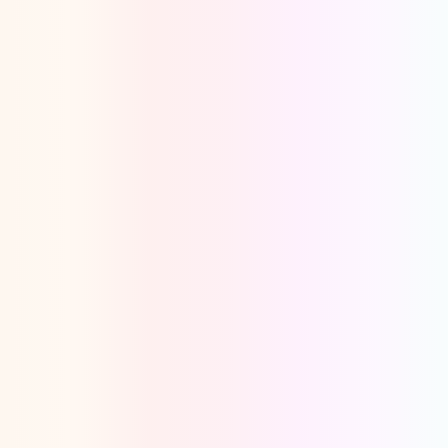
Oeps, browser niet ondersteund
Voor je onze programma's gaat ontdekken,
best je browser updaten of hieronder één
van de ondersteunde browsers
downloaden.
Google Chrome
Download
Firefox
Download
Safari
Download
Microsoft Edge
Download
Opera
Download