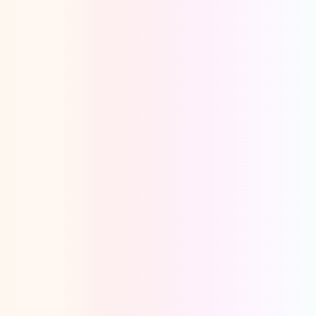
Oeps, browser niet ondersteund
Voor je onze programma's gaat ontdekken,
best je browser updaten of hieronder één
van de ondersteunde browsers
downloaden.
Google Chrome
Download
Firefox
Download
Safari
Download
Microsoft Edge
Download
Opera
Download