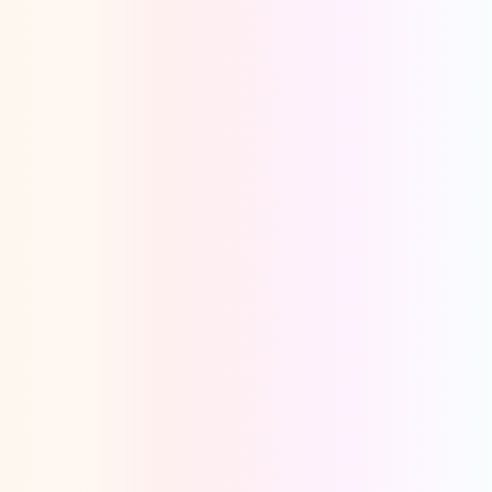
Oeps, browser niet ondersteund
Voor je onze programma's gaat ontdekken,
best je browser updaten of hieronder één
van de ondersteunde browsers
downloaden.
Google Chrome
Download
Firefox
Download
Safari
Download
Microsoft Edge
Download
Opera
Download