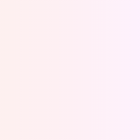
Oeps, browser niet ondersteund
Voor je onze programma's gaat ontdekken,
best je browser updaten of hieronder één
van de ondersteunde browsers
downloaden.
Google Chrome
Download
Firefox
Download
Safari
Download
Microsoft Edge
Download
Opera
Download