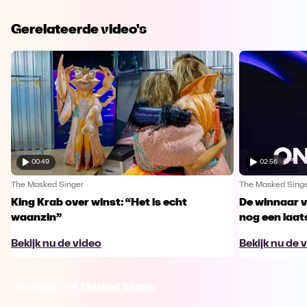
Gerelateerde video's
00:49
02:56
The Masked Singer
The Masked Sing
King Krab over winst: “Het is echt
De winnaar 
waanzin”
nog een laa
Bekijk nu de video
Bekijk nu de 
Ga naar The Masked Singer