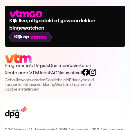
Kijk live, uitgesteld of gewoon lekker
bingewatchen
Kijk op
Programma's
TV-gids
Doe mee
Adverteren
Route naar VTM
Jobs
FAQ
Nieuwsbrief
Gebruiksvoorwaarden
Cookiebeleid
Privacybeleid
Toegankelijkheidsverklaring
Wedstrijdreglement
Cookie instellingen