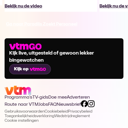
Bekijk nu de video
Bekijk nu de 
Ga naar Paradijs Zoekt Personeel
Kijk live, uitgesteld of gewoon lekker
bingewatchen
Kijk op
Programma's
TV-gids
Doe mee
Adverteren
Route naar VTM
Jobs
FAQ
Nieuwsbrief
Gebruiksvoorwaarden
Cookiebeleid
Privacybeleid
Toegankelijkheidsverklaring
Wedstrijdreglement
Cookie instellingen