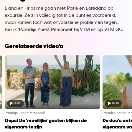
Liana en Hripsimè gaan met Patje en Loredana op
excursie. Ze zijn volledig tot in de puntjes voorbereid,
maar komen toch wat onvoorziene problemen tegen...
Bekijk 'Paradijs Zoekt Personeel' bij VTM en op VTM GO.
Gerelateerde video's
01:39
02:18
Paradijs Zoekt Personeel
Paradijs Zoekt Pe
Oeps! De 'moeilijke' gasten blijken de
De duo's on
eigenaars te zijn
eigenaars va