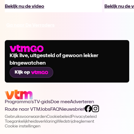
Bekijk nu de video
Bekijk nu de 
Ga naar De Verraders
Kijk live, uitgesteld of gewoon lekker
bingewatchen
Kijk op
Programma's
TV-gids
Doe mee
Adverteren
Route naar VTM
Jobs
FAQ
Nieuwsbrief
Gebruiksvoorwaarden
Cookiebeleid
Privacybeleid
Toegankelijkheidsverklaring
Wedstrijdreglement
Cookie instellingen