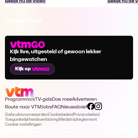
Bekijk nu de video
Bekijk nu de 
Ga naar Allerlei
Kijk live, uitgesteld of gewoon lekker
bingewatchen
Kijk op
Programma's
TV-gids
Doe mee
Adverteren
Route naar VTM
Jobs
FAQ
Nieuwsbrief
Gebruiksvoorwaarden
Cookiebeleid
Privacybeleid
Toegankelijkheidsverklaring
Wedstrijdreglement
Cookie instellingen