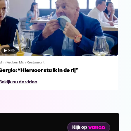
01:06
Mijn Keuken Mijn Restaurant
Mijn 
Sergio: “Hiervoor sta ik in de rij”
Ays
Bekijk nu de video
Bek
Kijk op