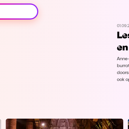
Oeps, browser niet ondersteund
01.09.
Voor je onze programma's gaat ontdekken,
Le
best je browser updaten of hieronder één
van de ondersteunde browsers
en
downloaden.
Anne-
Google Chrome
Download
burra
doors
Firefox
Download
ook o
Safari
Download
Microsoft Edge
Download
Opera
Download