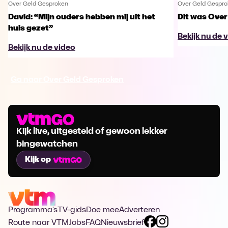
Over Geld Gesproken
Over Geld Gespr
David: “Mijn ouders hebben mij uit het
Dit was Over
huis gezet”
Bekijk nu de 
Bekijk nu de video
Ga naar Over Geld Gesproken
Kijk live, uitgesteld of gewoon lekker
bingewatchen
Kijk op
Programma's
TV-gids
Doe mee
Adverteren
Route naar VTM
Jobs
FAQ
Nieuwsbrief