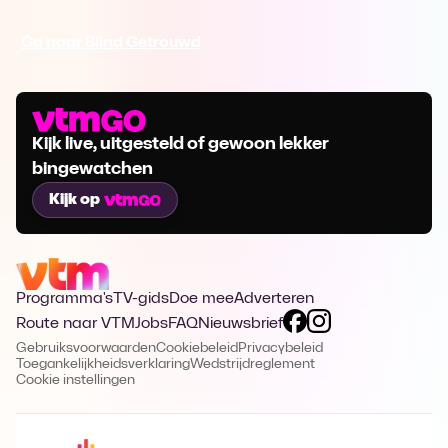
Ga naar Blind Getrouwd
Kijk live, uitgesteld of gewoon lekker
bingewatchen
Kijk op
Programma's
TV-gids
Doe mee
Adverteren
Route naar VTM
Jobs
FAQ
Nieuwsbrief
Gebruiksvoorwaarden
Cookiebeleid
Privacybeleid
Toegankelijkheidsverklaring
Wedstrijdreglement
Cookie instellingen