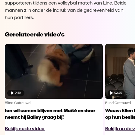
supporteren tijdens een volleybal match van Line. Beide
mannen zijn onder de indruk van de gedrevenheid van
hun partners.
Gerelateerde video's
01:10
02:25
Blind Getrouwd
Blind Getrouwd
Ian wil samen blijven met Maïté en daar
Wauw: Ellen 
neemt hij Bailey graag bij!
op hun besl
Bekijk nu de video
Bekijk nu de 