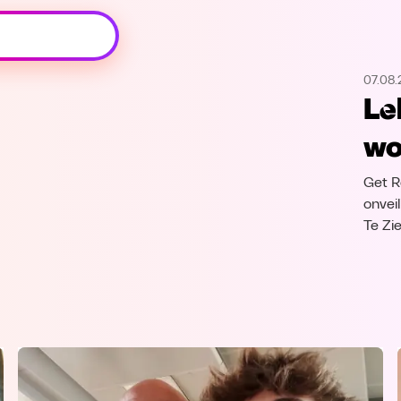
Oeps, browser niet ondersteund
07.08
Voor je onze programma's gaat ontdekken,
Le
best je browser updaten of hieronder één
van de ondersteunde browsers
wo
downloaden.
Get R
Google Chrome
Download
onvei
Te Zi
Firefox
Download
Safari
Download
Microsoft Edge
Download
Opera
Download