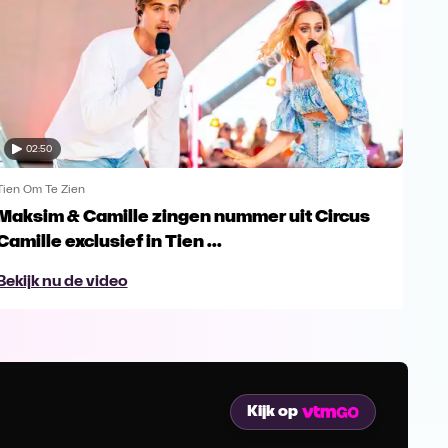
02:50
Tien Om Te Zien
Tien
Maksim & Camille zingen nummer uit Circus
Art
Camille exclusief in Tien ...
Mar
Bekijk nu de video
Bek
Kijk op