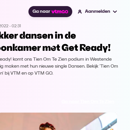
Ga naar
Aanmelden
.2022
-
02:31
kker dansen in de
onkamer met Get Ready!
eady! komt ons Tien Om Te Zien podium in Westende
lig maken met hun nieuwe single Dansen. Bekijk 'Tien Om
en' bij VTM en op VTM GO.
Ga naar Tien Om Te Zien