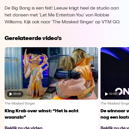
De Big Bang is een feit! Leeuw krijgt heel de studio aan
het dansen met 'Let Me Entertain You' van Robbie
Williams. Kijk ook naar 'The Masked Singer' op VTM GO.
Gerelateerde video's
00:49
02:56
The Masked Singer
The Masked Sing
King Krab over winst: “Het is echt
De winnaar 
waanzin”
nog een laa
Bekijk nu de video
Bekijk nu de 