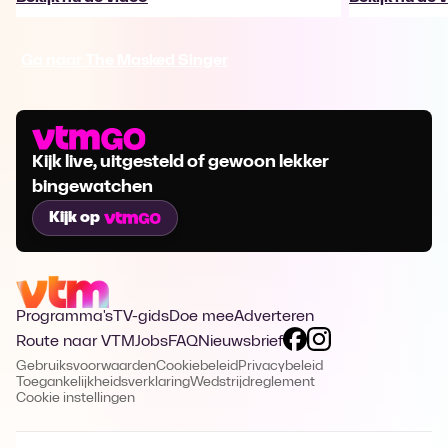
Ga naar The Masked Singer
Kijk live, uitgesteld of gewoon lekker
bingewatchen
Kijk op
Programma's
TV-gids
Doe mee
Adverteren
Route naar VTM
Jobs
FAQ
Nieuwsbrief
Gebruiksvoorwaarden
Cookiebeleid
Privacybeleid
Toegankelijkheidsverklaring
Wedstrijdreglement
Cookie instellingen