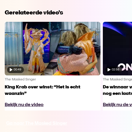
Gerelateerde video's
00:49
02:56
The Masked Singer
The Masked Sing
King Krab over winst: “Het is echt
De winnaar 
waanzin”
nog een laa
Bekijk nu de video
Bekijk nu de 
Ga naar The Masked Singer