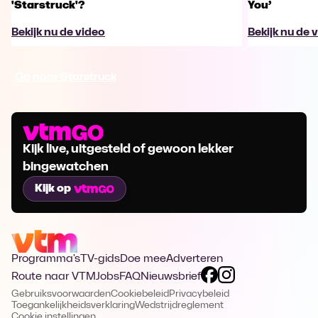
'Starstruck'?
You’
Bekijk nu de video
Bekijk nu de 
Ga naar Starstruck
Kijk live, uitgesteld of gewoon lekker
bingewatchen
Kijk op
Programma's
TV-gids
Doe mee
Adverteren
Route naar VTM
Jobs
FAQ
Nieuwsbrief
Gebruiksvoorwaarden
Cookiebeleid
Privacybeleid
Toegankelijkheidsverklaring
Wedstrijdreglement
Cookie instellingen