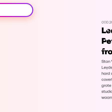
Oeps, browser niet ondersteund
01.10.2
Voor je onze programma's gaat ontdekken,
Le
best je browser updaten of hieronder één
van de ondersteunde browsers
Pe
downloaden.
fr
Google Chrome
Download
Stan 
Firefox
Download
Leyde
hard a
cover
Safari
Download
grote
studi
Microsoft Edge
Download
waar
Opera
Download