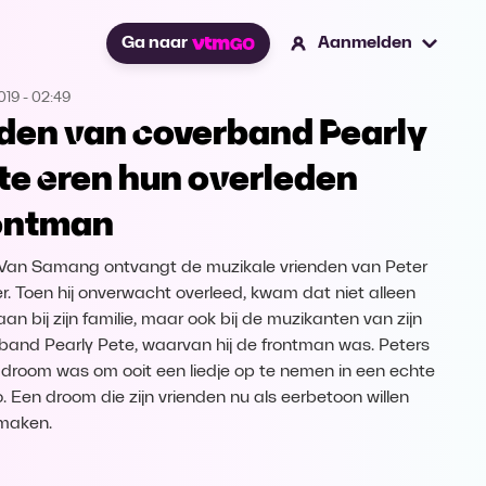
Ga naar
Aanmelden
019
-
02:49
den van coverband Pearly
te eren hun overleden
ontman
Van Samang ontvangt de muzikale vrienden van Peter
r. Toen hij onverwacht overleed, kwam dat niet alleen
an bij zijn familie, maar ook bij de muzikanten van zijn
band Pearly Pete, waarvan hij de frontman was. Peters
 droom was om ooit een liedje op te nemen in een echte
o. Een droom die zijn vrienden nu als eerbetoon willen
maken.