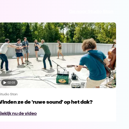
Ga naar Studio Stan
02:03
Studio Stan
Stud
Vinden ze de 'ruwe sound' op het dak?
Ing
Bekijk nu de video
Bek