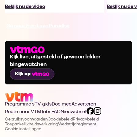
Bekijk nu de video
Bekijk nu de 
Ga naar Free Love Paradise
Kijk live, uitgesteld of gewoon lekker
bingewatchen
Kijk op
Programma's
TV-gids
Doe mee
Adverteren
Route naar VTM
Jobs
FAQ
Nieuwsbrief
Gebruiksvoorwaarden
Cookiebeleid
Privacybeleid
Toegankelijkheidsverklaring
Wedstrijdreglement
Cookie instellingen