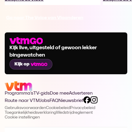
Ga naar The Voice van Vlaanderen
Kijk live, uitgesteld of gewoon lekker
bingewatchen
Kijk op
Programma's
TV-gids
Doe mee
Adverteren
Route naar VTM
Jobs
FAQ
Nieuwsbrief
Gebruiksvoorwaarden
Cookiebeleid
Privacybeleid
Toegankelijkheidsverklaring
Wedstrijdreglement
Cookie instellingen