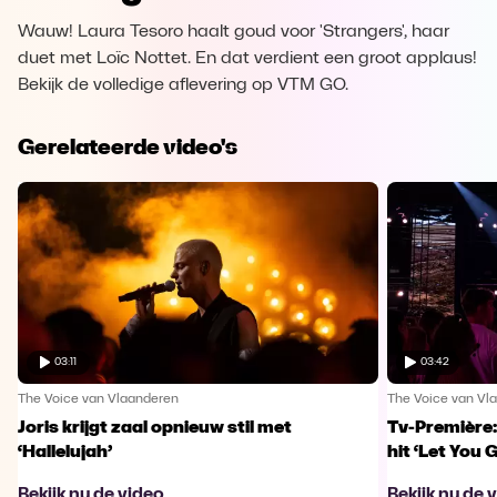
Wauw! Laura Tesoro haalt goud voor 'Strangers', haar
duet met Loïc Nottet. En dat verdient een groot applaus!
Bekijk de volledige aflevering op VTM GO.
Gerelateerde video's
03:11
03:42
The Voice van Vlaanderen
The Voice van Vl
Joris krijgt zaal opnieuw stil met
Tv-Première:
‘Hallelujah’
hit ‘Let You 
Bekijk nu de video
Bekijk nu de 